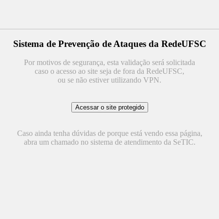
Sistema de Prevenção de Ataques da RedeUFSC
Por motivos de segurança, esta validação será solicitada
caso o acesso ao site seja de fora da RedeUFSC,
ou se não estiver utilizando VPN.
Caso ainda tenha dúvidas de porque está vendo essa página,
abra um chamado no sistema de atendimento da SeTIC.