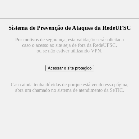
Sistema de Prevenção de Ataques da RedeUFSC
Por motivos de segurança, esta validação será solicitada
caso o acesso ao site seja de fora da RedeUFSC,
ou se não estiver utilizando VPN.
Caso ainda tenha dúvidas de porque está vendo essa página,
abra um chamado no sistema de atendimento da SeTIC.