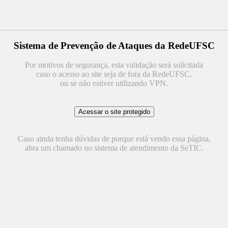
Sistema de Prevenção de Ataques da RedeUFSC
Por motivos de segurança, esta validação será solicitada
caso o acesso ao site seja de fora da RedeUFSC,
ou se não estiver utilizando VPN.
Caso ainda tenha dúvidas de porque está vendo essa página,
abra um chamado no sistema de atendimento da SeTIC.