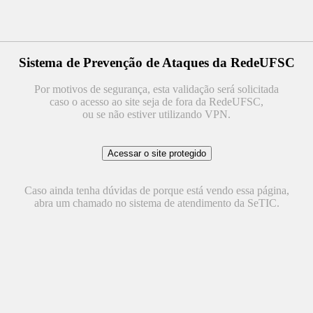
Sistema de Prevenção de Ataques da RedeUFSC
Por motivos de segurança, esta validação será solicitada
caso o acesso ao site seja de fora da RedeUFSC,
ou se não estiver utilizando VPN.
Caso ainda tenha dúvidas de porque está vendo essa página,
abra um chamado no sistema de atendimento da SeTIC.