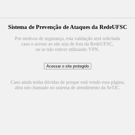
Sistema de Prevenção de Ataques da RedeUFSC
Por motivos de segurança, esta validação será solicitada
caso o acesso ao site seja de fora da RedeUFSC,
ou se não estiver utilizando VPN.
Caso ainda tenha dúvidas de porque está vendo essa página,
abra um chamado no sistema de atendimento da SeTIC.