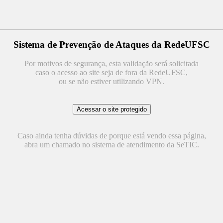
Sistema de Prevenção de Ataques da RedeUFSC
Por motivos de segurança, esta validação será solicitada
caso o acesso ao site seja de fora da RedeUFSC,
ou se não estiver utilizando VPN.
Caso ainda tenha dúvidas de porque está vendo essa página,
abra um chamado no sistema de atendimento da SeTIC.