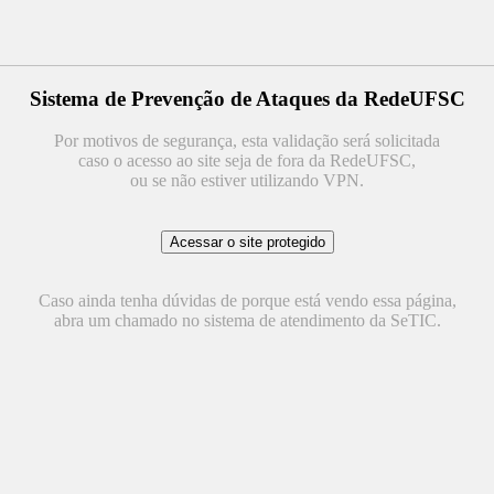
Sistema de Prevenção de Ataques da RedeUFSC
Por motivos de segurança, esta validação será solicitada
caso o acesso ao site seja de fora da RedeUFSC,
ou se não estiver utilizando VPN.
Caso ainda tenha dúvidas de porque está vendo essa página,
abra um chamado no sistema de atendimento da SeTIC.