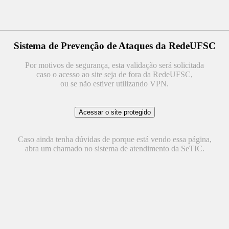
Sistema de Prevenção de Ataques da RedeUFSC
Por motivos de segurança, esta validação será solicitada
caso o acesso ao site seja de fora da RedeUFSC,
ou se não estiver utilizando VPN.
Caso ainda tenha dúvidas de porque está vendo essa página,
abra um chamado no sistema de atendimento da SeTIC.