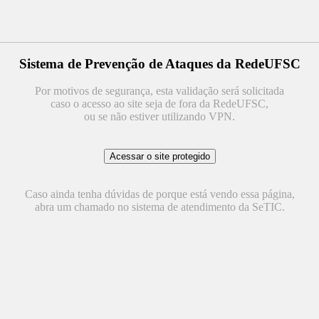
Sistema de Prevenção de Ataques da RedeUFSC
Por motivos de segurança, esta validação será solicitada
caso o acesso ao site seja de fora da RedeUFSC,
ou se não estiver utilizando VPN.
Caso ainda tenha dúvidas de porque está vendo essa página,
abra um chamado no sistema de atendimento da SeTIC.