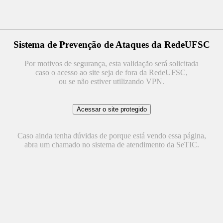
Sistema de Prevenção de Ataques da RedeUFSC
Por motivos de segurança, esta validação será solicitada
caso o acesso ao site seja de fora da RedeUFSC,
ou se não estiver utilizando VPN.
Caso ainda tenha dúvidas de porque está vendo essa página,
abra um chamado no sistema de atendimento da SeTIC.