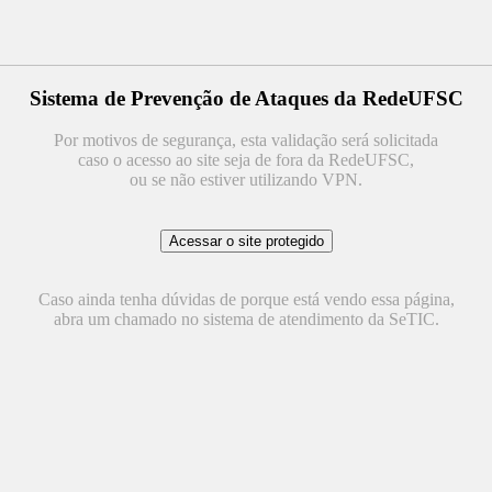
Sistema de Prevenção de Ataques da RedeUFSC
Por motivos de segurança, esta validação será solicitada
caso o acesso ao site seja de fora da RedeUFSC,
ou se não estiver utilizando VPN.
Caso ainda tenha dúvidas de porque está vendo essa página,
abra um chamado no sistema de atendimento da SeTIC.