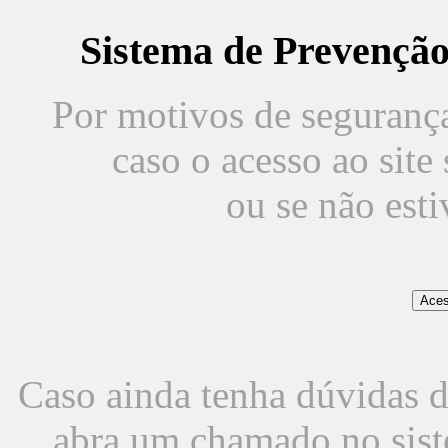
Sistema de Prevençã
Por motivos de segurança,
caso o acesso ao sit
ou se não est
Caso ainda tenha dúvidas d
abra um chamado no sist