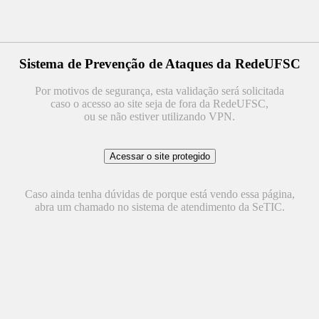
Sistema de Prevenção de Ataques da RedeUFSC
Por motivos de segurança, esta validação será solicitada
caso o acesso ao site seja de fora da RedeUFSC,
ou se não estiver utilizando VPN.
Caso ainda tenha dúvidas de porque está vendo essa página,
abra um chamado no sistema de atendimento da SeTIC.