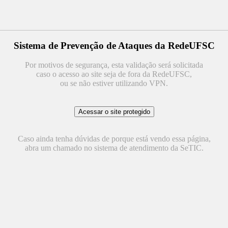
Sistema de Prevenção de Ataques da RedeUFSC
Por motivos de segurança, esta validação será solicitada
caso o acesso ao site seja de fora da RedeUFSC,
ou se não estiver utilizando VPN.
Caso ainda tenha dúvidas de porque está vendo essa página,
abra um chamado no sistema de atendimento da SeTIC.