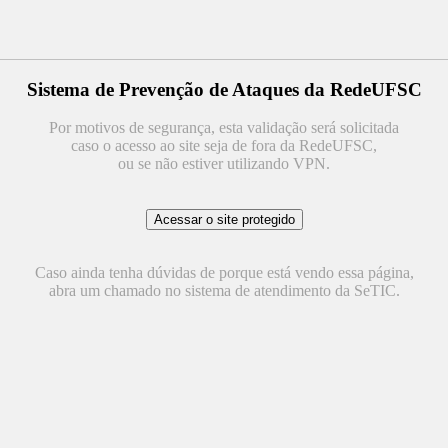
Sistema de Prevenção de Ataques da RedeUFSC
Por motivos de segurança, esta validação será solicitada
caso o acesso ao site seja de fora da RedeUFSC,
ou se não estiver utilizando VPN.
Caso ainda tenha dúvidas de porque está vendo essa página,
abra um chamado no sistema de atendimento da SeTIC.