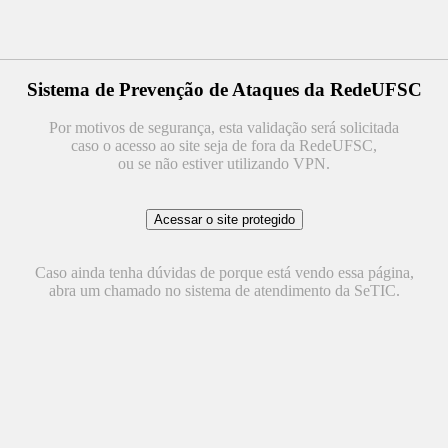
Sistema de Prevenção de Ataques da RedeUFSC
Por motivos de segurança, esta validação será solicitada
caso o acesso ao site seja de fora da RedeUFSC,
ou se não estiver utilizando VPN.
Caso ainda tenha dúvidas de porque está vendo essa página,
abra um chamado no sistema de atendimento da SeTIC.