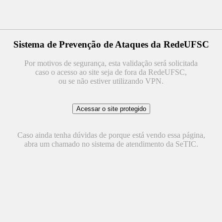
Sistema de Prevenção de Ataques da RedeUFSC
Por motivos de segurança, esta validação será solicitada
caso o acesso ao site seja de fora da RedeUFSC,
ou se não estiver utilizando VPN.
Caso ainda tenha dúvidas de porque está vendo essa página,
abra um chamado no sistema de atendimento da SeTIC.