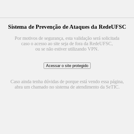
Sistema de Prevenção de Ataques da RedeUFSC
Por motivos de segurança, esta validação será solicitada
caso o acesso ao site seja de fora da RedeUFSC,
ou se não estiver utilizando VPN.
Caso ainda tenha dúvidas de porque está vendo essa página,
abra um chamado no sistema de atendimento da SeTIC.