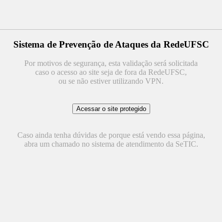
Sistema de Prevenção de Ataques da RedeUFSC
Por motivos de segurança, esta validação será solicitada
caso o acesso ao site seja de fora da RedeUFSC,
ou se não estiver utilizando VPN.
Caso ainda tenha dúvidas de porque está vendo essa página,
abra um chamado no sistema de atendimento da SeTIC.