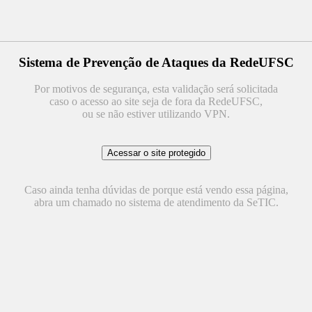
Sistema de Prevenção de Ataques da RedeUFSC
Por motivos de segurança, esta validação será solicitada
caso o acesso ao site seja de fora da RedeUFSC,
ou se não estiver utilizando VPN.
Caso ainda tenha dúvidas de porque está vendo essa página,
abra um chamado no sistema de atendimento da SeTIC.