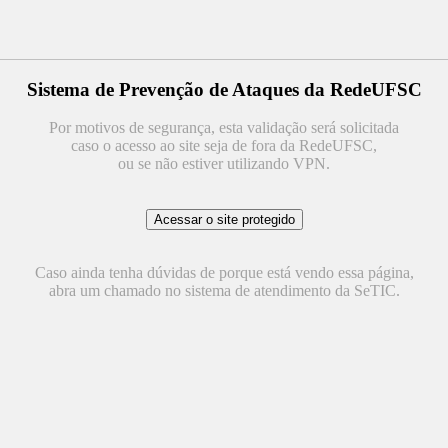
Sistema de Prevenção de Ataques da RedeUFSC
Por motivos de segurança, esta validação será solicitada
caso o acesso ao site seja de fora da RedeUFSC,
ou se não estiver utilizando VPN.
Caso ainda tenha dúvidas de porque está vendo essa página,
abra um chamado no sistema de atendimento da SeTIC.