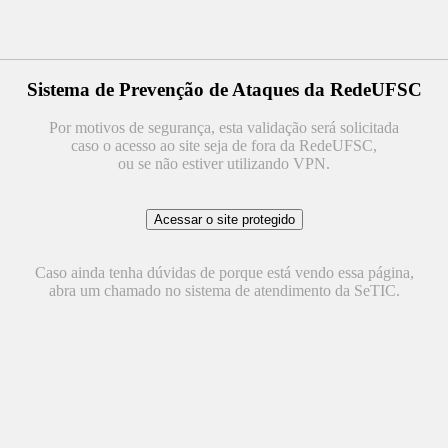
Sistema de Prevenção de Ataques da RedeUFSC
Por motivos de segurança, esta validação será solicitada
caso o acesso ao site seja de fora da RedeUFSC,
ou se não estiver utilizando VPN.
Caso ainda tenha dúvidas de porque está vendo essa página,
abra um chamado no sistema de atendimento da SeTIC.