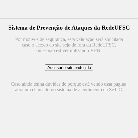
Sistema de Prevenção de Ataques da RedeUFSC
Por motivos de segurança, esta validação será solicitada
caso o acesso ao site seja de fora da RedeUFSC,
ou se não estiver utilizando VPN.
Caso ainda tenha dúvidas de porque está vendo essa página,
abra um chamado no sistema de atendimento da SeTIC.