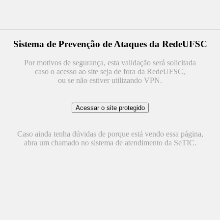
Sistema de Prevenção de Ataques da RedeUFSC
Por motivos de segurança, esta validação será solicitada
caso o acesso ao site seja de fora da RedeUFSC,
ou se não estiver utilizando VPN.
Caso ainda tenha dúvidas de porque está vendo essa página,
abra um chamado no sistema de atendimento da SeTIC.