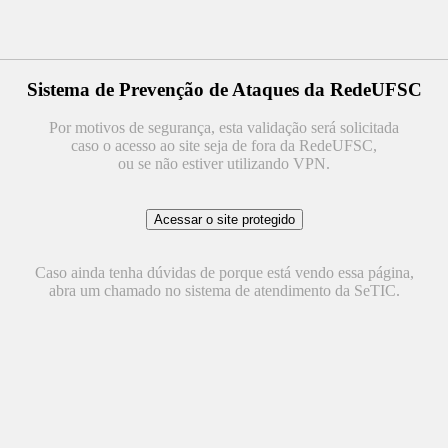
Sistema de Prevenção de Ataques da RedeUFSC
Por motivos de segurança, esta validação será solicitada
caso o acesso ao site seja de fora da RedeUFSC,
ou se não estiver utilizando VPN.
Caso ainda tenha dúvidas de porque está vendo essa página,
abra um chamado no sistema de atendimento da SeTIC.