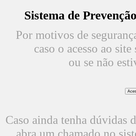
Sistema de Prevençã
Por motivos de segurança,
caso o acesso ao sit
ou se não est
Caso ainda tenha dúvidas d
abra um chamado no sist