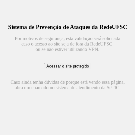
Sistema de Prevenção de Ataques da RedeUFSC
Por motivos de segurança, esta validação será solicitada
caso o acesso ao site seja de fora da RedeUFSC,
ou se não estiver utilizando VPN.
Caso ainda tenha dúvidas de porque está vendo essa página,
abra um chamado no sistema de atendimento da SeTIC.