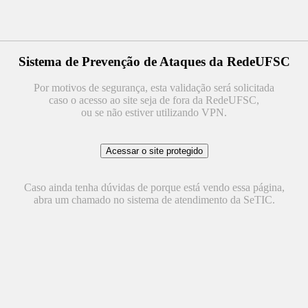
Sistema de Prevenção de Ataques da RedeUFSC
Por motivos de segurança, esta validação será solicitada
caso o acesso ao site seja de fora da RedeUFSC,
ou se não estiver utilizando VPN.
Caso ainda tenha dúvidas de porque está vendo essa página,
abra um chamado no sistema de atendimento da SeTIC.