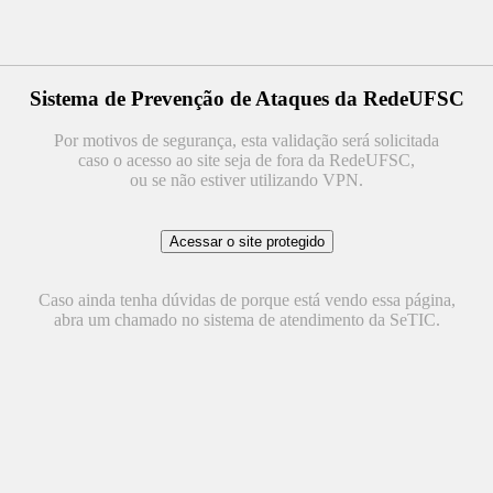
Sistema de Prevenção de Ataques da RedeUFSC
Por motivos de segurança, esta validação será solicitada
caso o acesso ao site seja de fora da RedeUFSC,
ou se não estiver utilizando VPN.
Caso ainda tenha dúvidas de porque está vendo essa página,
abra um chamado no sistema de atendimento da SeTIC.