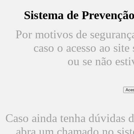
Sistema de Prevençã
Por motivos de segurança,
caso o acesso ao sit
ou se não est
Caso ainda tenha dúvidas d
abra um chamado no sist