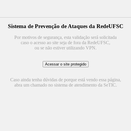
Sistema de Prevenção de Ataques da RedeUFSC
Por motivos de segurança, esta validação será solicitada
caso o acesso ao site seja de fora da RedeUFSC,
ou se não estiver utilizando VPN.
Caso ainda tenha dúvidas de porque está vendo essa página,
abra um chamado no sistema de atendimento da SeTIC.