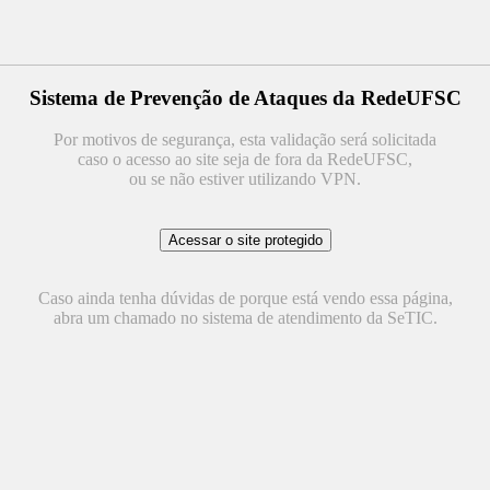
Sistema de Prevenção de Ataques da RedeUFSC
Por motivos de segurança, esta validação será solicitada
caso o acesso ao site seja de fora da RedeUFSC,
ou se não estiver utilizando VPN.
Caso ainda tenha dúvidas de porque está vendo essa página,
abra um chamado no sistema de atendimento da SeTIC.