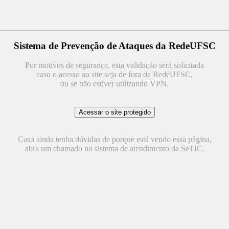
Sistema de Prevenção de Ataques da RedeUFSC
Por motivos de segurança, esta validação será solicitada
caso o acesso ao site seja de fora da RedeUFSC,
ou se não estiver utilizando VPN.
Caso ainda tenha dúvidas de porque está vendo essa página,
abra um chamado no sistema de atendimento da SeTIC.