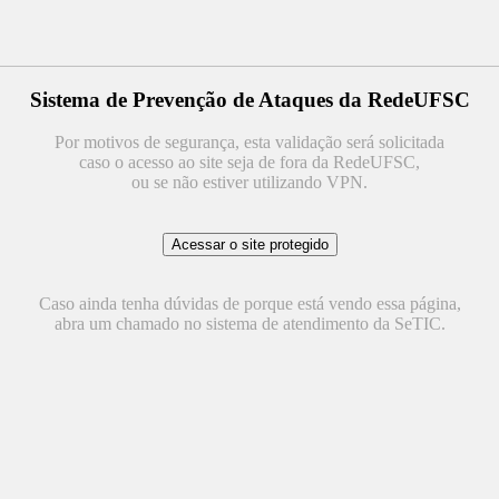
Sistema de Prevenção de Ataques da RedeUFSC
Por motivos de segurança, esta validação será solicitada
caso o acesso ao site seja de fora da RedeUFSC,
ou se não estiver utilizando VPN.
Caso ainda tenha dúvidas de porque está vendo essa página,
abra um chamado no sistema de atendimento da SeTIC.