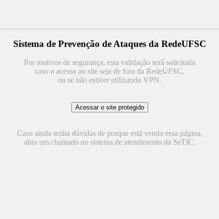
Sistema de Prevenção de Ataques da RedeUFSC
Por motivos de segurança, esta validação será solicitada
caso o acesso ao site seja de fora da RedeUFSC,
ou se não estiver utilizando VPN.
Caso ainda tenha dúvidas de porque está vendo essa página,
abra um chamado no sistema de atendimento da SeTIC.