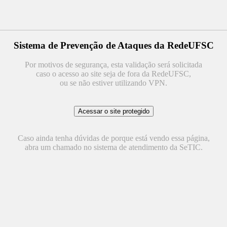
Sistema de Prevenção de Ataques da RedeUFSC
Por motivos de segurança, esta validação será solicitada
caso o acesso ao site seja de fora da RedeUFSC,
ou se não estiver utilizando VPN.
Caso ainda tenha dúvidas de porque está vendo essa página,
abra um chamado no sistema de atendimento da SeTIC.