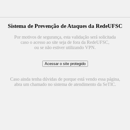
Sistema de Prevenção de Ataques da RedeUFSC
Por motivos de segurança, esta validação será solicitada
caso o acesso ao site seja de fora da RedeUFSC,
ou se não estiver utilizando VPN.
Caso ainda tenha dúvidas de porque está vendo essa página,
abra um chamado no sistema de atendimento da SeTIC.