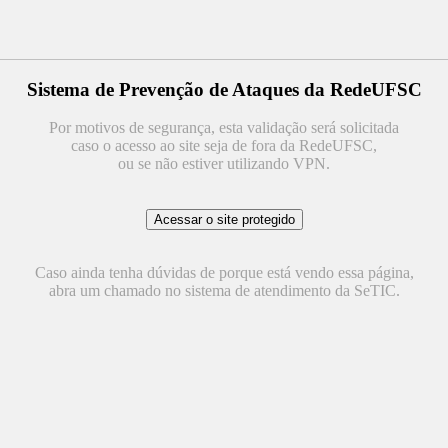
Sistema de Prevenção de Ataques da RedeUFSC
Por motivos de segurança, esta validação será solicitada
caso o acesso ao site seja de fora da RedeUFSC,
ou se não estiver utilizando VPN.
Caso ainda tenha dúvidas de porque está vendo essa página,
abra um chamado no sistema de atendimento da SeTIC.