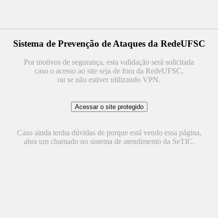
Sistema de Prevenção de Ataques da RedeUFSC
Por motivos de segurança, esta validação será solicitada
caso o acesso ao site seja de fora da RedeUFSC,
ou se não estiver utilizando VPN.
Caso ainda tenha dúvidas de porque está vendo essa página,
abra um chamado no sistema de atendimento da SeTIC.