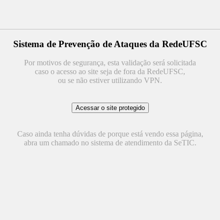
Sistema de Prevenção de Ataques da RedeUFSC
Por motivos de segurança, esta validação será solicitada
caso o acesso ao site seja de fora da RedeUFSC,
ou se não estiver utilizando VPN.
Caso ainda tenha dúvidas de porque está vendo essa página,
abra um chamado no sistema de atendimento da SeTIC.