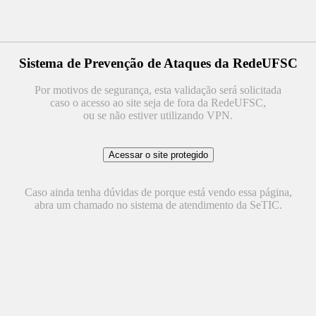
Sistema de Prevenção de Ataques da RedeUFSC
Por motivos de segurança, esta validação será solicitada
caso o acesso ao site seja de fora da RedeUFSC,
ou se não estiver utilizando VPN.
Caso ainda tenha dúvidas de porque está vendo essa página,
abra um chamado no sistema de atendimento da SeTIC.