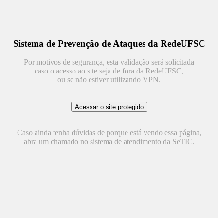
Sistema de Prevenção de Ataques da RedeUFSC
Por motivos de segurança, esta validação será solicitada
caso o acesso ao site seja de fora da RedeUFSC,
ou se não estiver utilizando VPN.
Caso ainda tenha dúvidas de porque está vendo essa página,
abra um chamado no sistema de atendimento da SeTIC.