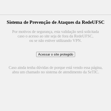
Sistema de Prevenção de Ataques da RedeUFSC
Por motivos de segurança, esta validação será solicitada
caso o acesso ao site seja de fora da RedeUFSC,
ou se não estiver utilizando VPN.
Caso ainda tenha dúvidas de porque está vendo essa página,
abra um chamado no sistema de atendimento da SeTIC.