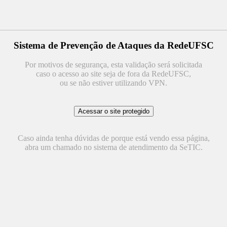
Sistema de Prevenção de Ataques da RedeUFSC
Por motivos de segurança, esta validação será solicitada
caso o acesso ao site seja de fora da RedeUFSC,
ou se não estiver utilizando VPN.
Caso ainda tenha dúvidas de porque está vendo essa página,
abra um chamado no sistema de atendimento da SeTIC.