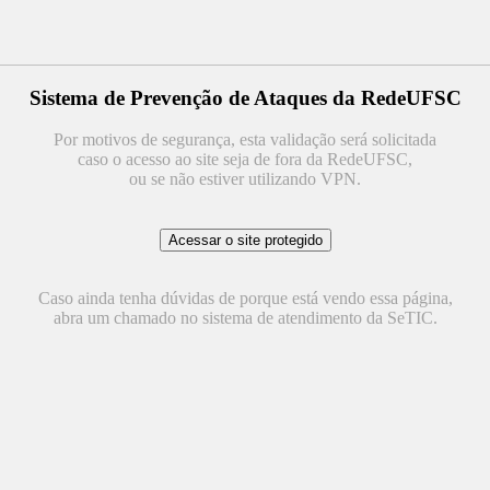
Sistema de Prevenção de Ataques da RedeUFSC
Por motivos de segurança, esta validação será solicitada
caso o acesso ao site seja de fora da RedeUFSC,
ou se não estiver utilizando VPN.
Caso ainda tenha dúvidas de porque está vendo essa página,
abra um chamado no sistema de atendimento da SeTIC.