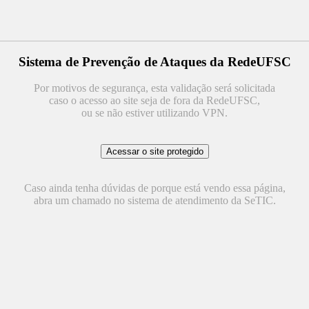
Sistema de Prevenção de Ataques da RedeUFSC
Por motivos de segurança, esta validação será solicitada
caso o acesso ao site seja de fora da RedeUFSC,
ou se não estiver utilizando VPN.
Caso ainda tenha dúvidas de porque está vendo essa página,
abra um chamado no sistema de atendimento da SeTIC.