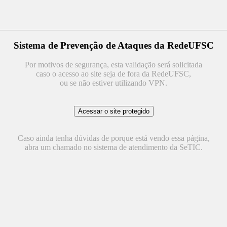
Sistema de Prevenção de Ataques da RedeUFSC
Por motivos de segurança, esta validação será solicitada
caso o acesso ao site seja de fora da RedeUFSC,
ou se não estiver utilizando VPN.
Caso ainda tenha dúvidas de porque está vendo essa página,
abra um chamado no sistema de atendimento da SeTIC.