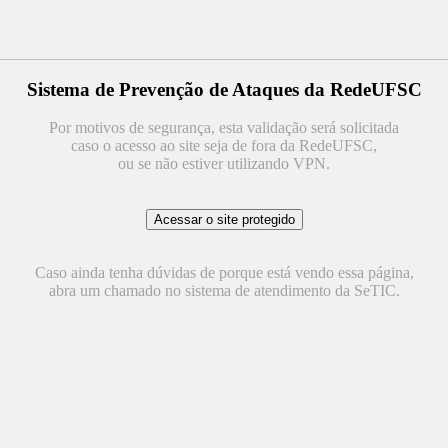
Sistema de Prevenção de Ataques da RedeUFSC
Por motivos de segurança, esta validação será solicitada
caso o acesso ao site seja de fora da RedeUFSC,
ou se não estiver utilizando VPN.
Caso ainda tenha dúvidas de porque está vendo essa página,
abra um chamado no sistema de atendimento da SeTIC.