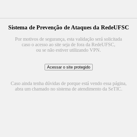
Sistema de Prevenção de Ataques da RedeUFSC
Por motivos de segurança, esta validação será solicitada
caso o acesso ao site seja de fora da RedeUFSC,
ou se não estiver utilizando VPN.
Caso ainda tenha dúvidas de porque está vendo essa página,
abra um chamado no sistema de atendimento da SeTIC.