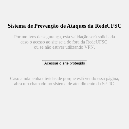
Sistema de Prevenção de Ataques da RedeUFSC
Por motivos de segurança, esta validação será solicitada
caso o acesso ao site seja de fora da RedeUFSC,
ou se não estiver utilizando VPN.
Caso ainda tenha dúvidas de porque está vendo essa página,
abra um chamado no sistema de atendimento da SeTIC.